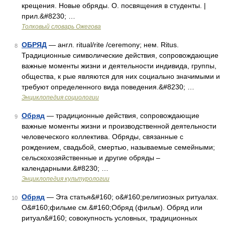
крещения. Новые обряды. О. посвящения в студенты. |
прил.&#8230; …
Толковый словарь Ожегова
ОБРЯД
— англ. ritual/rite /ceremony; нем. Ritus.
8
Традиционные символические действия, сопровождающие
важные моменты жизни и деятельности индивида, группы,
общества, к рые являются для них социально значимыми и
требуют определенного вида поведения.&#8230; …
Энциклопедия социологии
Обряд
— традиционные действия, сопровождающие
9
важные моменты жизни и производственной деятельности
человеческого коллектива. Обряды, связанные с
рождением, свадьбой, смертью, называемые семейными;
сельскохозяйственные и другие обряды –
календарными.&#8230; …
Энциклопедия культурологии
Обряд
— Эта статья&#160; о&#160;религиозных ритуалах.
10
О&#160;фильме см.&#160;Обряд (фильм). Обряд или
ритуал&#160; совокупность условных, традиционных