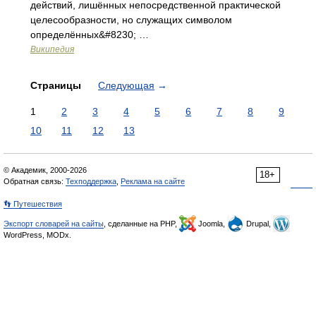
действий, лишённых непосредственной практической
целесообразности, но служащих символом
определённых&#8230; …
Википедия
Страницы
Следующая
→
1
2
3
4
5
6
7
8
9
10
11
12
13
© Академик, 2000-2026
18+
Обратная связь:
Техподдержка
,
Реклама на сайте
👣 Путешествия
Экспорт словарей на сайты
, сделанные на PHP,
Joomla,
Drupal,
WordPress, MODx.