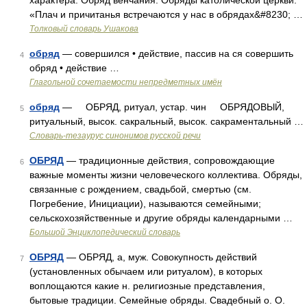
характера. Обряд венчания. Обряды католической церкви.
«Плач и причитанья встречаются у нас в обрядах&#8230; …
Толковый словарь Ушакова
обряд
— совершился • действие, пассив на ся совершить
4
обряд • действие …
Глагольной сочетаемости непредметных имён
обряд
— ОБРЯД, ритуал, устар. чин ОБРЯДОВЫЙ,
5
ритуальный, высок. сакральный, высок. сакраментальный …
Словарь-тезаурус синонимов русской речи
ОБРЯД
— традиционные действия, сопровождающие
6
важные моменты жизни человеческого коллектива. Обряды,
связанные с рождением, свадьбой, смертью (см.
Погребение, Инициации), называются семейными;
сельскохозяйственные и другие обряды календарными …
Большой Энциклопедический словарь
ОБРЯД
— ОБРЯД, а, муж. Совокупность действий
7
(установленных обычаем или ритуалом), в которых
воплощаются какие н. религиозные представления,
бытовые традиции. Семейные обряды. Свадебный о. О.